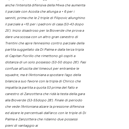
anche l’intensità difensiva della Miwa che aumenta 
il parziale con Acosta che allunga a + 6 per i 
sanniti, prima che le 2 triple di Filipovic allunghino 
il parziale a +10 per i padroni di casa (53-43 dopo 
25’). Inizio disastroso per la Bioverde che prova a 
dare una scossa con un altro gran canestro di 
Trentini che apre l’ennesimo contro parziale della 
partita suggellato da Di Palma e dalla terza tripla 
di Capitan Fiorillo che rimettono gli ospiti a 
distanza di un solo possesso (53-50 dopo 26’). Fasi 
confuse all’uscita del timeout per entrambe le 
squadre, ma è l’Antoniana a spostare l’ago della 
bilancia a suo favore con la tripla di Chirico che 
impatta la partita a quota 53 prima del fallo e 
canestro di Zanzottera che ridà la testa della gara 
alla Bioverde (53-55dopo 28’). Finale di periodo 
che vede l’Antoniana alzare la pressione difensiva 
ed alzare le percentuali dall’arco con le triple di Di 
Palma e Zanzottera che ridanno due possessi 
pieni di vantaggio ai