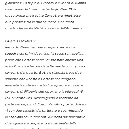
giallorossi. La tripla di Giacomi e il libero di Rianna 
riavvicinano la Miwa in vista degli ultimi 10 di 
gioco prima che il solito Zanzottera rimettesse 
due possessi tra le due squadre. Fine terzo 
quarto che recita 59-64 in favore dell’Antoniana.
QUARTO QUARTO
Inizio di ultima frazione stregato per le due 
squadre coi primi due minuti a secco sui tabellini, 
prima che Cortese cerchi di spostare ancora una 
volta l’inerzia a favore della Bioverde con il primo 
canestro del quarto. Botta e risposta tra le due 
squadre con Acosta e Cortese che tengono 
invariata la distanza tra le due squadre e il fallo e 
canestro di Filipovic che riportano la Miwa sul -5 
(63-68 dopo 36’). Acosta guida la reazione da 
parte dei ragazzi di Coach Parrillo riportandoli sul 
-1 con due canestri dal pitturato e costringendo 
l’Antoniana ad un timeout. All’uscita dal timeout le 
due squadre si preparano al rush finale della 