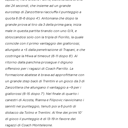
dei 24 secondi, che insieme ad un grande 
eurostep di Zanzottera riacciuffa il punteggio a 
quota 6 (6-6 dopo 4’). Antoniana che dopo la 
grande prova al tiro da 3 della prima gara, inizia 
male in questa partita tirando con uno 0/4, e 
sbloccandosi solo con la tripla di Fiorillo, la quale 
coincide con il primo vantaggio dei giallorossi, 
allungato a +5 dalla penetrazione di Trapani, e che 
costringe la Miwa al timeout (6-11 dopo 6’). Al 
ritorno dalla panchina prosegue il digiuno 
offensivo per i ragazzi di Coach Parrillo. La 
formazione abatese è brava ad approfittarne con 
un grande step back di Trentini e un gioco da 3 di 
Zanzottera che allungano il vantaggio a +9 per i 
giallorossi (6-15 dopo 7’). Nel finale di quarto i 
canestri di Acosta, Rianna e Filipovic riavvicinano i 
sanniti nel punteggio, tenuti poi a 6 punti di 
distacco da Tolino e Trentini. Al fine dei primi 10’ 
di gioco il punteggio è di 13-19 in favore dei 
ragazzi di Coach Monteleone.