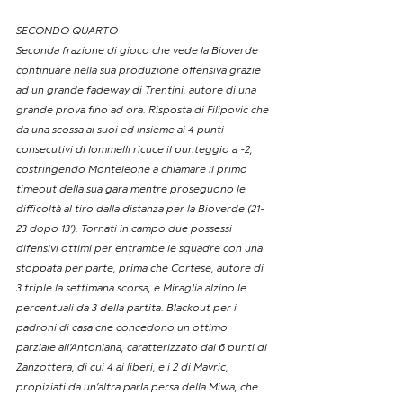
SECONDO QUARTO
Seconda frazione di gioco che vede la Bioverde 
continuare nella sua produzione offensiva grazie 
ad un grande fadeway di Trentini, autore di una 
grande prova fino ad ora. Risposta di Filipovic che 
da una scossa ai suoi ed insieme ai 4 punti 
consecutivi di Iommelli ricuce il punteggio a -2, 
costringendo Monteleone a chiamare il primo 
timeout della sua gara mentre proseguono le 
difficoltà al tiro dalla distanza per la Bioverde (21-
23 dopo 13’). Tornati in campo due possessi 
difensivi ottimi per entrambe le squadre con una 
stoppata per parte, prima che Cortese, autore di 
3 triple la settimana scorsa, e Miraglia alzino le 
percentuali da 3 della partita. Blackout per i 
padroni di casa che concedono un ottimo 
parziale all’Antoniana, caratterizzato dai 6 punti di 
Zanzottera, di cui 4 ai liberi, e i 2 di Mavric, 
propiziati da un’altra parla persa della Miwa, che 