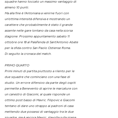
squadre hanno toccato un massimo vantaggio di 
almeno 10 punti.
Ma alla fine è l’Antoniana a venirne fuori con 
un’ottima intensità difensiva e mostrando un
carattere che probabilmente è stato il grande 
assente nelle gare lontano da casa nella scorsa 
stagione. Prossimo appuntamento sabato 11 
ottobre ore 18 al PalaTenda di Sant’Antonio Abate 
per la sfida contro San Paolo Ostiense Roma.
Di seguito la cronaca del match.
PRIMO QUARTO
Primi minuti di partita piuttosto a rilento per le 
due squadre che cominciano con una fase di 
studio. Un errore difensivo da parte degli ospiti 
permette a Benevento di aprire le marcature con 
un canestro di Giacomi, al quale risponde un 
ottimo post basso di Mavric. Filipovic e Giacomi 
tentano di dare uno strappo ai padroni di casa 
mettendo due possessi di vantaggio tra le due 
squadre, ma è ancora Mavric, stavolta sulla sirena 