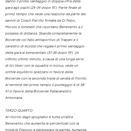
danno il primo vantaggio in doppia cifra della 
gara agli ospiti (24-34 dopo 15’). Parte finale di 
primo tempo che vede una reazione da parte dei 
sanniti di Coach Parrillo firmata da Di Febo, 
Murolo e Iommelli che riportano Benevento a 2 
possessi di distanza. Sbanda completamente la 
Bioverde col fallo antisportivo di Trapani e il 
canestro di Acosta che regala il primo vantaggio 
della gara ai beneventani (37-36 dopo 19’). Un 
infinito ultimo minuto, a causa di una lunga serie 
di tiri liberi con le squadre in bonus, vede un 
sottile equilibrio spezzarsi in favore della 
Bioverde con la seconda tripla di serata di Fiorillo. 
Al termine del primo tempo il punteggio è di 38-
41 in favore della Bioverde Pallacanestro 
Antoniana.
TERZO QUARTO
Al ritorno dagli spogliatoi è tutta un’altra 
Benevento che aumenta le percentuali con la 
tripla di Filipovic a pareggiare la partita. Aumenta 