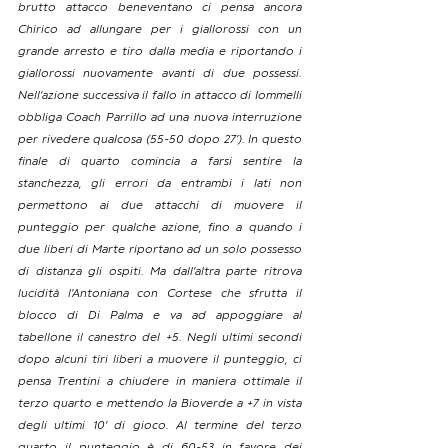
brutto attacco beneventano ci pensa ancora 
Chirico ad allungare per i giallorossi con un 
grande arresto e tiro dalla media e riportando i 
giallorossi nuovamente avanti di due possessi. 
Nell’azione successiva il fallo in attacco di Iommelli 
obbliga Coach Parrillo ad una nuova interruzione 
per rivedere qualcosa (55-50 dopo 27’). In questo 
finale di quarto comincia a farsi sentire la 
stanchezza, gli errori da entrambi i lati non 
permettono ai due attacchi di muovere il 
punteggio per qualche azione, fino a quando i 
due liberi di Marte riportano ad un solo possesso 
di distanza gli ospiti. Ma dall’altra parte ritrova 
lucidità l’Antoniana con Cortese che sfrutta il 
blocco di Di Palma e va ad appoggiare al 
tabellone il canestro del +5. Negli ultimi secondi 
dopo alcuni tiri liberi a muovere il punteggio, ci 
pensa Trentini a chiudere in maniera ottimale il 
terzo quarto e mettendo la Bioverde a +7 in vista 
degli ultimi 10’ di gioco. Al termine del terzo 