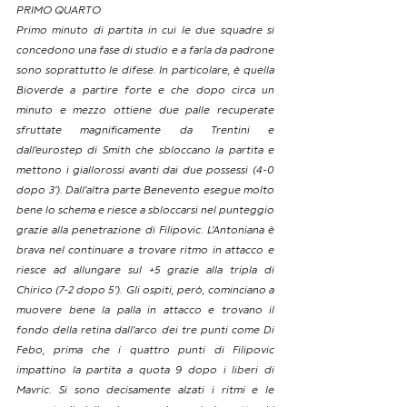
PRIMO QUARTO
Primo minuto di partita in cui le due squadre si 
concedono una fase di studio e a farla da padrone 
sono soprattutto le difese. In particolare, è quella 
Bioverde a partire forte e che dopo circa un 
minuto e mezzo ottiene due palle recuperate 
sfruttate magnificamente da Trentini e 
dall’eurostep di Smith che sbloccano la partita e 
mettono i giallorossi avanti dai due possessi (4-0 
dopo 3’). Dall’altra parte Benevento esegue molto 
bene lo schema e riesce a sbloccarsi nel punteggio 
grazie alla penetrazione di Filipovic. L’Antoniana è 
brava nel continuare a trovare ritmo in attacco e 
riesce ad allungare sul +5 grazie alla tripla di 
Chirico (7-2 dopo 5’). Gli ospiti, però, cominciano a 
muovere bene la palla in attacco e trovano il 
fondo della retina dall’arco dei tre punti come Di 
Febo, prima che i quattro punti di Filipovic 
impattino la partita a quota 9 dopo i liberi di 
Mavric. Si sono decisamente alzati i ritmi e le 