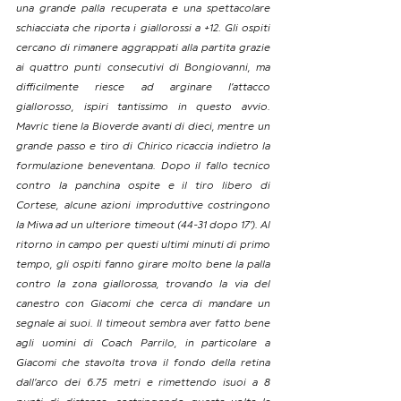
una grande palla recuperata e una spettacolare 
schiacciata che riporta i giallorossi a +12. Gli ospiti 
cercano di rimanere aggrappati alla partita grazie 
ai quattro punti consecutivi di Bongiovanni, ma 
difficilmente riesce ad arginare l’attacco 
giallorosso, ispiri tantissimo in questo avvio. 
Mavric tiene la Bioverde avanti di dieci, mentre un 
grande passo e tiro di Chirico ricaccia indietro la 
formulazione beneventana. Dopo il fallo tecnico 
contro la panchina ospite e il tiro libero di 
Cortese, alcune azioni improduttive costringono 
la Miwa ad un ulteriore timeout (44-31 dopo 17’). Al 
ritorno in campo per questi ultimi minuti di primo 
tempo, gli ospiti fanno girare molto bene la palla 
contro la zona giallorossa, trovando la via del 
canestro con Giacomi che cerca di mandare un 
segnale ai suoi. Il timeout sembra aver fatto bene 
agli uomini di Coach Parrilo, in particolare a 
Giacomi che stavolta trova il fondo della retina 
dall’arco dei 6.75 metri e rimettendo isuoi a 8 