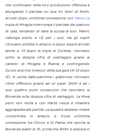
che continuano nella loro produzione offensiva e 
allungando il parziale coi due tiri liberi di Smith, 
arrivati dopo un’ottima connessione con 
Mavric.La
tripla di Miraglia interrompe il parziale dei padroni 
di casa, tentando di dare la scossa ai suoi. Mavric 
riallunga subito a +12 per i suoi, ma gli ospiti 
ritrovano solidità in attacco e dopo essere arrivati 
anche a -13 dopo la tripla di Cortese, ritornano 
sotto la doppia cifra di svantaggio grazie ai 
canestri di Miraglia e Rianna e costringendo 
Zurolo al primo timeout della sua gara (31-23 dopo 
13’). In uscita dalla panchina i giallorossi ritrovano 
ritmo offensivo grazie ad un super Smith e ad i 
suoi quattro punti consecutivi che riportano la 
Bioverde sulla doppia cifra di vantaggio. La Miwa 
però non molla e con Marte riesce a rimanere 
aggrappata alla partita. La squadra abatese rimane 
concentrata in attacco e trova un’ottima 
connessione tra Chirico e Di Palma che riporta la 
Bioverde avanti di 10, prima che Smith si esibisca in 