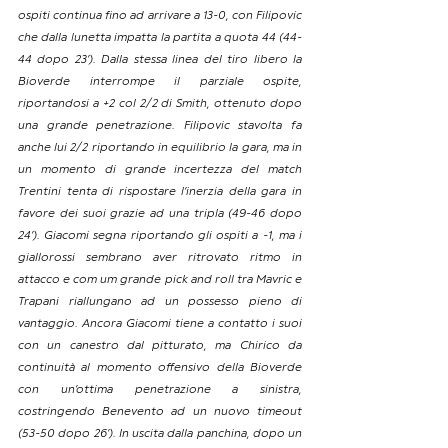
ospiti continua fino ad arrivare a 13-0, con Filipovic 
che dalla lunetta impatta la partita a quota 44 (44-
44 dopo 23’). Dalla stessa linea del tiro libero la 
Bioverde interrompe il parziale ospite, 
riportandosi a +2 col 2/2 di Smith, ottenuto dopo 
una grande penetrazione. Filipovic stavolta fa 
anche lui 2/2 riportando in equilibrio la gara, ma in 
un momento di grande incertezza del match 
Trentini tenta di rispostare l’inerzia della gara in 
favore dei suoi grazie ad una tripla (49-46 dopo 
24’). Giacomi segna riportando gli ospiti a -1, ma i 
giallorossi sembrano aver ritrovato ritmo in 
attacco e com um grande pick and roll tra Mavric e 
Trapani riallungano ad un possesso pieno di 
vantaggio. Ancora Giacomi tiene a contatto i suoi 
con un canestro dal pitturato, ma Chirico da 
continuità al momento offensivo della Bioverde 
con un’ottima penetrazione a sinistra, 
costringendo Benevento ad un nuovo timeout 
(53-50 dopo 26’). In uscita dalla panchina, dopo un 