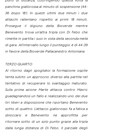
punti di distanza, costringendo questa volta la 
panchina giallorossa al minuto di sospensione (44-
36 dopo 18’). In questi ultimi due minuti i due 
attacchi rallentano rispetto ai primi 18 minuti. 
Prosegue il digiuno della Bioverde mentre 
Benevento trova un’altra tripla con Di Febo che 
rimette in partita i suoi in vista della seconda metà 
di gara. All’intervallo lungo il punteggio è di 44-39 
in favore della Bioverde Pallacanestro Antoniana.
TERZO QUARTO
Al ritorno dagli spogliatoi la formazione ospite 
tenta subito un approccio diverso alla partita nel 
tentativo di recuperare lo svantaggio maturato. 
Sulla prima azione Marte attacca contro Mavric 
guadagnandosi un fallo e realizzando uno dei due 
tiri liberi a disposizione che riportano Benevento 
sotto di quattro. L’attacco giallorosso fa a fatica a 
sbloccarsi e Benevento ne approfitta per 
ritornare sotto di un solo punto grazie alla tripla 
dalla lunga distanza di Di Febo. Il parziale degli 