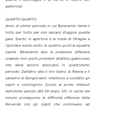
quarto il punteggio è di 60-53 in favore dei 
giallorossi.
QUARTO QUARTO
Avvio di ultimo periodo in cui Benevento tenta il 
tutto per tutto per non lasciarsi sfuggire questa 
gara. Subito in apertura è la tripla di Miraglia a 
riportare subito sotto di quattro punti la squadra 
ospite. Benevento alza la pressione difensiva 
creando non pochi problemi all’attivo giallorosso 
che deve ancora sbloccarsi in quest’ultimo 
periodo. Dall’altro lato il tiro libero di Rianna e il 
canestro di Bongiovanni rimettono a contatto gli 
ospiti e costringono Zurolo al primo timeout 
dell’ultimo perido (60-59 dopo 33’). In uscita dal 
minuto proseguono le difficoltà offensive della 
Bioverde con gli ospiti che continuano ad 
ampliare il parziale, arrivato a 0-10 coi quattro 
punti consecutivi di Marte che rimettono avanti 
Benevento di un possesso pieno (60-63 dopo 44’). 
I rimbalzi offensivi fanno la differenza in questo 