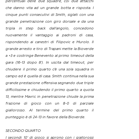
percentuali delle due squadre, coi due attacchi 
che danno vita ad un grande botta e risposta. I 
cinque punti consecutivi di Smith, siglati con una 
grande penetrazione con giro dorsale e da una 
tripla in step back dall’angolo, concedono 
nuovamente il vantaggio ai padroni di casa, 
rispondendo ai canestri di Filipovic e Murolo. Il 
grande arresto e tiro di Trapani mette la Bioverde 
a +3 e costringe Benevento al primo timeout della 
gara (16-13 dopo 8’). In uscita dal timeout, per 
chiudere il primo quarto c’è una sola squadra in 
campo ed è quella di casa. Smith continua nella sua 
grande prestazione offensiva segnando due triple 
difficilissime e chiudendo il primo quarto a quota 
13, mentre Mavric in penetrazione chiude la prima 
frazione di gioco con un 8-0 di parziale 
giallorosso. Al termine del primo quarto il 
punteggio è di 24-13 in favore della Bioverde.
SECONDO QUARTO
I secondi 10’ di gioco si aprono con i giallorossi 