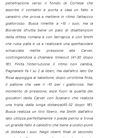
penetrazione verso il fondo di Cortese che 
assorbe il contatto e porta a casa un fallo e 
canestro che prova a mettere in ritmo l’attaccco 
giallorosso. Busca rimette a +15 i suoi, ma la 
Bioverde sfrutta bene un paio di disattenzioni 
della difesa romana e con Serrapica e con Smith 
che ruba palla e va a realizzare una spettacolare 
schiacciata mette pressione alla Carver, 
costringendola a chiamare timeout (41-30 dopo 
16’). Finita l’interruzione il ritmo non cambia, 
Pagnanelli fa 1 su 2 ai liberi, ma dall’altro lato De 
Rosa appoggia al tabellone, dopo un'ottima finta, 
il pallone che vale il -10 per i giallorossi. Nel 
momento di pressione, esce fuori la qualità dei 
giocatori della Carver con Scianaro che realizza 
una tripla dalla lunga distanza(45-32 dopo 18’). 
Busca realizza un tiro libero, ma Smith dall’altro 
lato utilizza perfettamente il piede perno e trova 
un grande fallo e canestro che tiene a undici punti 
di distanza i suoi. Negli istanti finali di secondo 