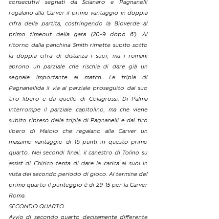
consecutivi segnati da Scianaro e Pagnanelli 
regalano alla Carver il primo vantaggio in doppia 
cifra della partita, costringendo la Bioverde al 
primo timeout della gara (20-9 dopo 6’). Al 
ritorno dalla panchina Smith rimette subito sotto 
la doppia cifra di distanza i suoi, ma i romani 
aprono un parziale che rischia di dare già un 
segnale importante al match. La tripla di 
Pagnanellida il via al parziale proseguito dal suo 
tiro libero e da quello di Colagrossi. Di Palma 
interrompe il parziale capitolino, ma che viene 
subito ripreso dalla tripla di Pagnanelli e dal tiro 
libero di Maiolo che regalano alla Carver un 
massimo vantaggio di 16 punti in questo primo 
quarto. Nei secondi finali, il canestro di Tolino su 
assist di Chirico tenta di dare la carica ai suoi in 
vista del secondo periodo di gioco. Al termine del 
primo quarto il punteggio è di 29-15 per la Carver 
Roma.
SECONDO QUARTO
Avvio di secondo quarto decisamente differente 