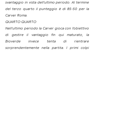
svantaggio in vista dell’ultimo periodo. Al termine 
del terzo quarto il punteggio è di 85-50 per la 
Carver Roma.
QUARTO QUARTO
Nell’ultimo periodo la Carver gioca con l’obiettivo 
di gestire il vantaggio fin qui maturato, la 
Bioverde invece tenta di rientrare 
sorprendentemente nella partita. I primi colpi 
sono per l’appunto degli ospiti con Trentini e De 
Rosa, mentre il tap-in di Converso sblocca il 
quarto periodo della squadra capitolina. Fase 
molto confusa su entrambi i lati del campo per un 
match che sembra aver già detto tutto, al canestro 
di Colagrossi risponde quello di Trentini, mentre 
Convreso tiene i suoi a +36 (92-56 dopo 34’). 
Chirico realizza una grande fallo e canestro, ma la 
Carver è sul prezzo e risponde col fallo e canestro 
di Orman. De Rosa realizza un ottimo passo e tiro 
con finta, ma la Carver continua a macinare punti e 
non da nessuna possibilità agli ospiti. La partita si 