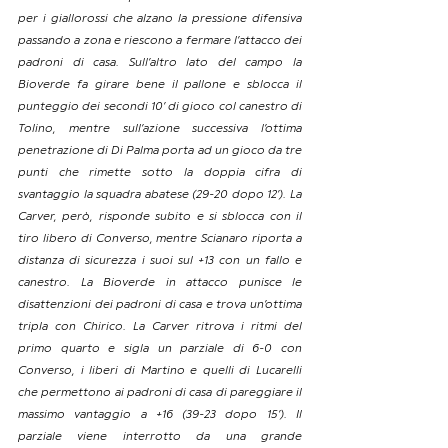
per i giallorossi che alzano la pressione difensiva 
passando a zona e riescono a fermare l’attacco dei 
padroni di casa. Sull’altro lato del campo la 
Bioverde fa girare bene il pallone e sblocca il 
punteggio dei secondi 10’ di gioco col canestro di 
Tolino, mentre sull’azione successiva l’ottima 
penetrazione di Di Palma porta ad un gioco da tre 
punti che rimette sotto la doppia cifra di 
svantaggio la squadra abatese (29-20 dopo 12’). La 
Carver, però, risponde subito e si sblocca con il 
tiro libero di Converso, mentre Scianaro riporta a 
distanza di sicurezza i suoi sul +13 con un fallo e 
canestro. La Bioverde in attacco punisce le 
disattenzioni dei padroni di casa e trova un’ottima 
tripla con Chirico. La Carver ritrova i ritmi del 
primo quarto e sigla un parziale di 6-0 con 
Converso, i liberi di Martino e quelli di Lucarelli 
che permettono ai padroni di casa di pareggiare il 
massimo vantaggio a +16 (39-23 dopo 15’). Il 
parziale viene interrotto da una grande 