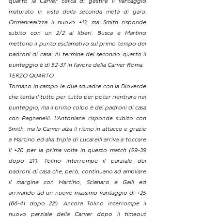
quarto la Carver cerca di gestire il vantaggio 
maturato in vista della seconda metà di gara. 
Ormanrealizza il nuovo +13, ma Smith risponde 
subito con un 2/2 ai liberi. Busca e Martino 
mettono il punto esclamativo sul primo tempo dei 
padroni di casa. Al termine del secondo quarto il 
punteggio è di 52-37 in favore della Carver Roma.
TERZO QUARTO
Tornano in campo le due squadre con la Bioverde 
che tenta il tutto per tutto per poter rientrare nel 
punteggio, ma il primo colpo è dei padroni di casa 
con Pagnanelli. L’Antoniana risponde subito con 
Smith, ma la Carver alza il ritmo in attacco e grazie 
a Martino ed alla tripla di Lucarelli arriva a toccare 
il +20 per la prima volta in questo match (59-39 
dopo 21’). Tolino interrompe il parziale dei 
padroni di casa che, però, continuano ad ampliare 
il margine con Martino, Scianaro e Galli ed 
arrivando ad un nuovo massimo vantaggio di +25 
(66-41 dopo 22’). Ancora Tolino interrompe il 
nuovo parziale della Carver dopo il timeout 