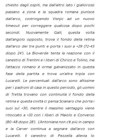
chiesto dagli ospiti, ma dall’altro lato i giallorossi 
passano a zona e la squadra romana punisce 
dall’arco, costringendo Visnjic ad un nuovo 
timeout per correggere qualcosa dopo pochi 
secondi. Nuovamente Galli, questa volta 
dall’angolo opposto, trova il fondo della retina 
dall’arco dei tre punti e porta i suoi a +29 (72-43 
dopo 24’). La Bioverde tenta la reazione con il 
canestro di Trentini e i liberi di Chirico e Tolino, ma 
l’attacco romano è ormai galvanizzato in questa 
fase della partita e trova un’altra tripla con 
Lucarelli. Le percentuali dall’arco sono altissime 
per i padroni di casa in questo periodo, gli uomini 
di Tretta trovano con continuità il fondo della 
retina e questa civiltà ci pensa Scianaro che porta i 
suoi sul +30, mentre il massimo vantaggio viene 
ritoccato a +33 con i liberi di Maiolo e Converso 
(80-48 dopo 28’).  L’Antoniana non c’è più in campo 
e la Carver continua a segnare dall’arco con 
Lucarelli. Il canestro di Pezzella allevia lo 