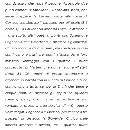
con Scianaro che ruba il pallone. Appoggia due 
punti comodi al tabellone. L’Antoniana, però, non 
lascia scappare la Carver grazie alla tripla di 
Cortese che sblocca il tabellino per gli ospiti (5-3 
dopo 1’). La Carver non abbassa i ritmi in attacco e 
trova subito altri quattro punti con Scianaro e 
Pagnanelli che rimettono a distanza i giallorossi. 
Chirico accorcia da due punti, ma i padroni di casa 
continuano a macinare punti, ritoccando il loro 
massimo vantaggio con i quattro i punti 
consecutivi di Martino che porta i suoi a +7 (12-5 
dopo 3’). Gli uomini di Visnjic continuano a 
rimanere in partita con la rubata di Chirico e l’uno 
contro uno a tutto campo di Smith che tiene a 
cinque punti di distanza gli ospiti. La squadra 
romana, però, continua ad aumentare il suo 
vantaggio grazie a mini-parziali di 4-0, questa 
volta targati Pagnanelli e Martino, per tenere a tre 
possessi di distacco la Bioverde. Chirico dalla 
lunetta accorcia il divario, ma i quattro punti 