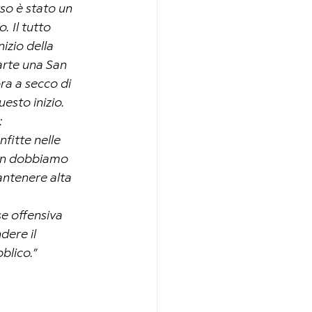
so è stato un 
 Il tutto 
izio della 
parte una San 
a a secco di 
uesto inizio.
:
fitte nelle 
non dobbiamo 
antenere alta 
e offensiva 
ere il 
blico.”