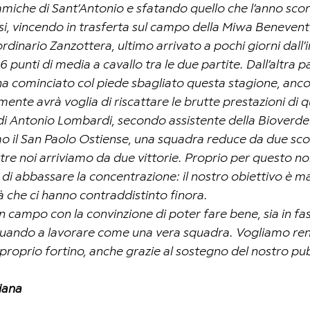
 amiche di Sant’Antonio e sfatando quello che l’anno scor
si, vincendo in trasferta sul campo della Miwa Benevento.
dinario Zanzottera, ultimo arrivato a pochi giorni dall’in
6 punti di media a cavallo tra le due partite. Dall’altra 
a cominciato col piede sbagliato questa stagione, ancor
amente avrà voglia di riscattare le brutte prestazioni di q
 di Antonio Lombardi, secondo assistente della Bioverde
 il San Paolo Ostiense, una squadra reduce da due scon
tre noi arriviamo da due vittorie. Proprio per questo 
di abbassare la concentrazione: il nostro obiettivo è m
ità che ci hanno contraddistinto finora.
campo con la convinzione di poter fare bene, sia in fas
nuando a lavorare come una vera squadra. Vogliamo rend
proprio fortino, anche grazie al sostegno del nostro pub
iana