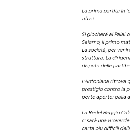
La prima partita in "
tifosi. 
Si giocherá al PalaLo
Salerno, il primo ma
La società, per venir
struttura. La dirigen
disputa delle partite
L'Antoniana ritrova qu
prestigio contro la p
porte aperte: palla a
La Redel Reggio Calab
ci sarà una Bioverde 
carta piu difficili d