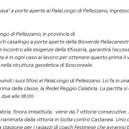
casa" a porte aperte al PalaLongo di Pellezzano, ingresso
ngo di Pellezzano, in provincia di 
tch casalingo a porte aperte della Bioverde Pallacanest
e incontro alle esigenze della tifoseria, garantirá l'access
za è in ogni caso al lavoro per ottenere quanto prima il vi
 nella struttura geodetica di Boscoreale.
indi i suoi tifosi al PalaLongo di Pellezzano. Lo fa in una
rima della classe, la Redel Reggio Calabria. La partita si
 due alle 18:00. 
ria, finora imbattuta,  viene da 7 vittorie consecutive. 
rianimata dalla vittoria in Sicilia contro Castanea. Uno 
ella stagione per i ragazzi di coach Festinese che avranno 