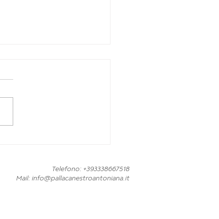
A 1 PLAYOUT: LA
BVERDE LOTTA PER 40
UTI MA SENNORI
Telefono: +393338667518
PETTA IL FATTORE
Mail:
info@pallacanestroantoniana.it
MPO