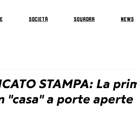
E
Società
Squadra
News
CATO STAMPA: La pri
in "casa" a porte aperte