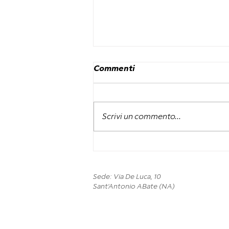
Commenti
Scrivi un commento...
SENNORI VINCE AL
PALATENDA,
L’ANTONIANA SALUTA
Sede: Via De Luca, 10
COSÌ LA B
Sant'Antonio ABate (NA)
INTERREGIONALE