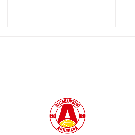
ULTIMA CHIAMATA
GAR
ANTONIANA, AL
BIO
PALATENDA VA IN SCENA
MIN
GARA 2 CON SENNORI
RIS
CA