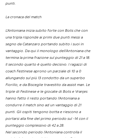
punti. 
La cronaca del match
L’Antoniana inizia subito forte con Bolis che con 
una tripla risponde ai primi due punti messi a 
segno da Catanzaro portando subito i suoi in 
vantaggio. Da qui il monologo dell’Antoniana che 
termina la prima frazione sul punteggio di 21 a 18.
Il secondo quarto è quello decisivo. I ragazzi di 
coach Festinese aprono un parziale di 10 a 0 
allungando sul più 13 condotto da un superbo 
Fiorillo, e da Bisceglie travestito da assist man. Le 
triple di Festinese e le giocate di Bolis e Vranjes 
hanno fatto il resto portando l’Antoniana a 
condurre il match sino ad un vantaggio di 21 
punti. Gli ospiti tengono botta e riescono a 
portarsi alla fine del primo periodo sul -14 con il 
punteggio complessivo di 42 a 28.
Nel secondo periodo l’Antoniana controlla il 