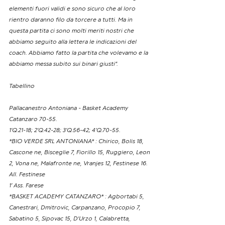
elementi fuori validi e sono sicuro che al loro 
rientro daranno filo da torcere a tutti. Ma in 
questa partita ci sono molti meriti nostri che 
abbiamo seguito alla lettera le indicazioni del 
coach. Abbiamo fatto la partita che volevamo e la 
abbiamo messa subito sui binari giusti”.
Tabellino
Pallacanestro Antoniana - Basket Academy 
Catanzaro 70-55.
1’Q.21-18; 2’Q.42-28; 3’Q.56-42; 4’Q.70-55.
*BIO VERDE SRL ANTONIANA* : Chirico, Bolis 18, 
Cascone ne, Bisceglie 7, Fiorillo 15, Ruggiero, Leon 
2, Vona ne, Malafronte ne, Vranjes 12, Festinese 16.
All. Festinese
1’ Ass. Farese
*BASKET ACADEMY CATANZARO* : Agbortabi 5, 
Canestrari, Dmitrovic, Carpanzano, Procopio 7, 
Sabatino 5, Sipovac 15, D'Urzo 1, Calabretta, 