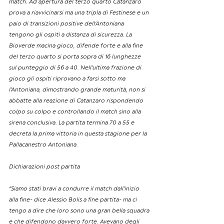
match. Ad apertura del terzo quarto Catanzaro 
prova a riavvicinarsi ma una tripla di Festinese e un 
paio di transizioni positive dell’Antoniana 
tengono gli ospiti a distanza di sicurezza. La 
Bioverde macina gioco, difende forte e alla fine 
del terzo quarto si porta sopra di 16 lunghezze 
sul punteggio di 56 a 40. Nell’ultima frazione di 
gioco gli ospiti riprovano a farsi sotto ma 
l’Antoniana, dimostrando grande maturità, non si 
abbatte alla reazione di Catanzaro rispondendo 
colpo su colpo e controllando il match sino alla 
sirena conclusiva. La partita termina 70 a 55 e 
decreta la prima vittoria in questa stagione per la 
Pallacanestro Antoniana. 
Dichiarazioni post partita
“Siamo stati bravi a condurre il match dall’inizio 
alla fine- dice Alessio Bolis a fine partita- ma ci 
tengo a dire che loro sono una gran bella squadra 
e che difendono davvero forte. Avevano degli 