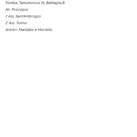
Fomba, Tamulevicius 14, Battaglia 8.
All. Procopio
1’ Ass. Sant’Ambrogio 
2’ Ass. Tunno 
Arbitri: Mandato e Moriello.
Ufficio stampa:
Michele De Feo
NEWS
Mostra tutti
Post recenti