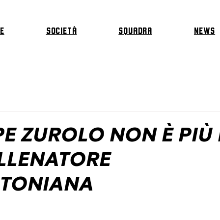
E
Società
Squadra
News
E ZUROLO NON È PIÙ 
LLENATORE
NTONIANA