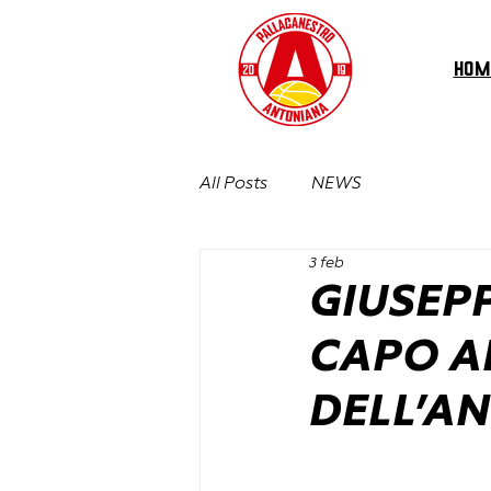
HOM
All Posts
NEWS
3 feb
GIUSEPP
CAPO A
DELL’A